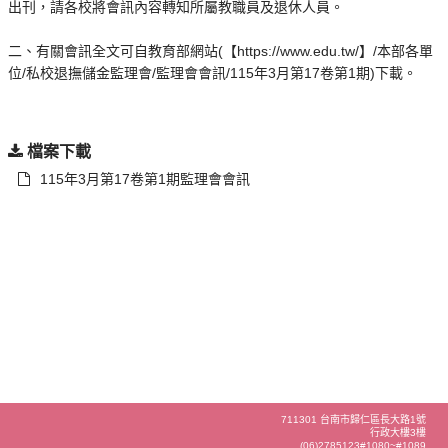
出刊，請各校將會訊內容轉知所屬教職員及退休人員。
二、有關會訊全文可自教育部網站(【https://www.edu.tw/】/本部各單
位/私校退撫儲金監理會/監理會會訊/115年3月第17卷第1期)下載。
檔案下載
115年3月第17卷第1期監理會會訊
711301 台南市歸仁區長大路1號
行政大樓3樓
(06)2785123#1080~#1089