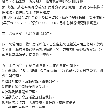
管考、活動策劃、課程辦理、體育活動辦理等相關經驗。
(四)歡迎具身心障礙身分或原住民身分者參加甄選。(依身心障礙權益
保障法、原住民族工作權保障法)
(五)因中心營業時間含晚上及假日時段，須配合早晚輪班、假日值班。
(早班:8:00-17:00；晚班13:00-22:00，另中心得視情況彈性調整)
三、聘僱方式：以營運組員聘任。
四、聘僱期間：按年度制聘任，自公告起聘日起試用期三個月，契約
到期後，續約考核通過者辦理續約，另甲方得視計畫經費核定狀況，
依勞動基準法規定提前終止契約。
五、工作內容：行銷企劃專員，工作內容羅列如下。
1.社群網站 (FB, LINE@, IG,Threads…等) 活動貼文與日常營業相關
公告與管理。
2.短影片拍攝、活動紀錄、後製剪輯。
3.協助行銷企劃製作圖文設計。
4.社群及顧客關係管理。
5.活動業務開發及活動企劃及執行。
6.具團隊合作力，活潑樂觀、責任感、抗壓性高者。
7.其他行政庶務與主管交辦事。