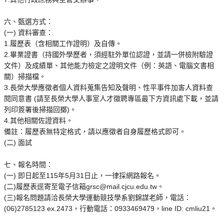
六、甄選方式：
(一) 資料審查：
1.履歷表（含相關工作證明）及自傳。
2.畢業證書（持國外學歷者，須經駐外單位認證，並請一併檢附驗證
文件）及成績單、其他能力檢定之證明文件（例：英語、電腦文書相
關）掃描檔。
3.長榮大學應徵者個人資料蒐集告知及聲明、性平事件加害人資料查
閱同意書 (請至長榮大學人事室人才徵聘專區最下方資訊處下載，並請
列印簽署後掃描回擲)。
4.其他相關佐證資料。
備註：履歷表無特定格式，請以應徵者自身履歷格式即可。
(二) 面試
七、報名時間：
(一) 即日起至115年5月31日止，一律採網路報名。
(二)履歷表逕寄至電子信箱grsc@mail.cjcu.edu.tw。
(三)報名問題請洽長榮大學運動競技學系劉錦謀老師，電話：
(06)2785123 ex.2473，行動電話：0933469479，line ID: cmliu21。