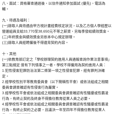
八、面試：資格審查通過後，以信件通知參加面試 (優先)，電話為
輔。
九、待遇及福利：
(一)錄取人員待遇由甲方視計畫經費核定狀況，以及乙方個人學經歷以
營運組員支給33,770至38,650元不等之薪資，另每季發給績效獎金。
(二)年終獎金與績效獎金另依本中心規定辦理。
(三)錄取人員經聘僱後不得違背契約內容。
十、其他
(一)依教育部訂定之「學校辦理契約進用人員通報查詢作業注意事項」
第三點規定:曾有下列情事之一者，學校不得僱用為契約進用人員：
1.犯性侵害犯罪防治法第二條第一項之性侵害犯罪，經有罪判決確
定。
2.經學校性別平等教育委員會（以下簡稱性平會）或依法組成之相關
委員會調查確認有性侵害行為屬實。
3.經學校性平會或依法組成之相關委員會調查確認有性騷擾或性霸凌
行為，有終止契約及終身不得擔任教育從業人員之必要。
4.經學校性平會或依法組成之相關委員會調查確認有性騷擾或性霸凌
行為，有終止契約之必要，且議決一年至四年不得擔任教育從業人