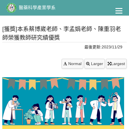
到
主
醫藥科學產業學系
要
內
容
[獲獎]本系蔡博崴老師、李孟娟老師、陳重羽老
師榮獲教師研究績優獎
最後更新:2023/11/29
Normal
Larger
Largest