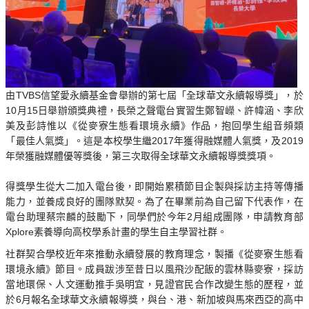
由TVBS信望愛永續基金會舉辦的第七屆「全球華文永續報導獎」，於
10月15日舉辦頒獎典禮，長榮之聲電台實習生鄭智嶸、許幃涵、李欣
美及彭詩惟以《從麥寮生態看環境永續》作品，抱回學生組音頻類
「最佳人氣獎」。這是本校學生繼2017年獲得融媒體人氣獎，及2019
年榮獲融媒體優等獎後，第三次取得全球華文永續報導獎獎項。
得獎學生從大二加入電台後，即開始累積節目企製與採訪主持等傳播
能力，並養成良好的團隊默契。為了在畢業前為自己留下代表作，在
電台助理蔡宗麟的鼓勵下，同學們於今年2月組成團隊，申請教育部
Xplore素養導向高校學系計畫的學生自主學習社群。
社群契合學校近年來推動永續發展的教育理念，製播《從麥寮生態看
環境永續》節目。成員跋涉至昔日以風飛沙配飯的雲林縣麥寮，採訪
當地環保、人文運動推手吳明宜，見證官民合作改變生態的歷程，並
於6月報名全球華文永續報導獎，與台、港、新加坡與馬來西亞的高中