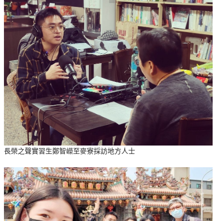
長榮之聲實習生鄭智嶸至麥寮採訪地方人士