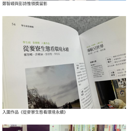
鄭智嶸與彭詩惟領獎留影
入圍作品《從麥寮生態看環境永續》