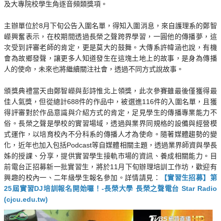
及大專院校學生角逐音頻類獎項。
主辦單位於8月下旬公告入圍名單，得知入圍消息，來自護理系的鄭智
嶸興奮表示，在校期間透過長榮之聲跨界學習，一圓他的傳播夢，這
次受到評審老師的肯定，更是莫大的鼓舞。大傳系許幃涵也說，有機
會為故鄉發聲，讓更多人知道發生在這塊土地上的故事，是身為傳播
人的使命，未來也將繼續關注社會，透過不同方式說故事。
頒獎典禮當天由鄭智嶸與彭詩惟北上領獎，此次參賽雖最後僅獲得最
佳人氣獎，但從總計688件的作品中，被選進116件的入圍名單，且獲
得評審對於作品意識與介紹方式的肯定，足見學生的傳播專業能力不
俗。長榮之聲是學校的實習場域，透過與業界同規格的設備與經營模
式運作，以培育校內不分科系的傳播人才為使命。隨著媒體趨勢的變
化，近年也加入包括Podcast等自媒體相關主題，透過業界師資與學長
姊的授課、分享，提供實習學生接軌市場的資訊、養成相關能力。目
前電台正招募新一批實習生，將於11月下旬辦理培訓工作坊，歡迎有
興趣的校內一、二年級學生報名參加。詳情請見：
【實習生招募】第
25屆實習DJ培訓報名開始囉！-長榮大學 長榮之聲電台 Star Radio
(cjcu.edu.tw)