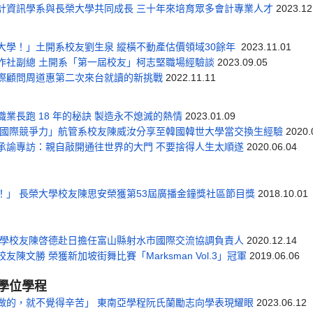
計資訊學系與長榮大學共同成長 三十年來培育眾多會計專業人才
2023.12
大學！」土開系校友劉生泉 縱橫不動產估價領域30餘年
2023.11.01
作社副總 土開系「第一屆校友」柯志堅職場經驗談
2023.09.05
際顧問周道惠第二次來台就讀的新挑戰
2022.11.11
業長跑 18 年的秘訣 製造永不熄滅的熱情
2023.01.09
大國際競爭力」航管系校友陳威汝分享至韓國韓世大學當交換生經驗
2020.
承諭專訪：親自敲開通往世界的大門 不要捨得人生太順遂
2020.06.04
！」 長榮大學校友陳思安榮獲第53屆廣播金鐘獎社區節目獎
2018.10.01
大學校友陳啓德赴日擔任富山縣射水市國際交流協調負責人
2020.12.14
陳文勝 榮獲新加坡街舞比賽「Marksman Vol.3」冠軍
2019.06.06
學位學程
做的，就不覺得辛苦」 東南亞學程阮氏蘭勵志向學表現耀眼
2023.06.12