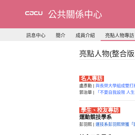
到
主
公共關係中心
要
內
容
訊息中心
簡介
成員介紹
亮點人物專訪
亮點人物(整合版
名人專訪
盧彥勳 |
與長榮大學組成雙打
郭治華 |
「不要自我設限 人
學生、校友專訪
運動競技學系
彭羽熙
|
運技系彭羽熙榮獲「