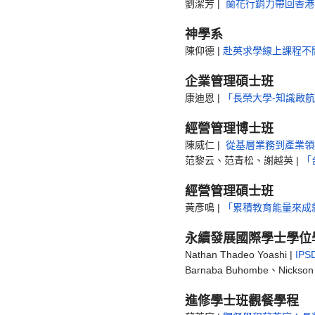
劉潔芳 |
蘭花行銷力帶回香港
神學系
陳仰德 |
赴英求學線上課程不
企業管理碩士班
康迪恩 |
「長榮大學-知識啟
經營管理博士班
陳威仁 |
從基層業務到產業領
范黎云、范青松、謝越英 |
「
經營管理碩士班
黃彥鳴
|
「累積教育能量來成
永續發展國際學士學位
Nathan Thadeo Yoashi |
IP
Barnaba Buhombe、Nickson
進修學士班觀餐學程