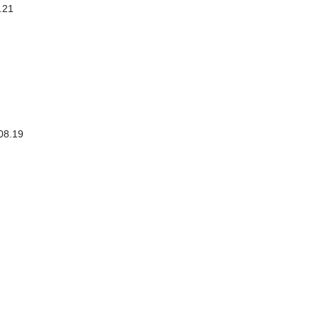
.21
08.19