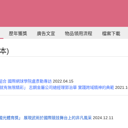
歷年獲獎
廣告文宣
物品領用流程
檔案下載
本)
組合 國際網球學院盧彥勳專訪
2022.04.15
生就有無限精彩」 志鋼金屬公司總經理郭治華 實踐跨域精神的典範
2021.1
國光體育獎」 展現武術於國際競技舞台上的非凡風采
2024.12.11