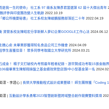
是我一生的使命」 社工系 97 級系友陳彥君當選第 62 屆十大傑出青年
2
曹雅評參與印度團改變人生軌跡
2022.10.19
「鄉公所機要秘書」 社工系校友陳峻鵬服務部落近二十年
2022.04.19
 資管系校友陳昭宏分享新鮮人夢幻企業GOOGLE工作心法
2024.06.12
生魏心俞 未畢業即獲得知名食品公司工作機會
2024.04.09
程學生喜獲佳音！ 眾多同學考取國立大學研究所
2024.03.21
石成金！ 楊子文打破校內考照最年輕者紀錄、游宗賢成功考取15張金融
106級畢業生陳郁翔操盤之基金績效榮登店頭/中小型基金第一名
2024.02
澐、李證心 |
長榮大學推動程式設計成果豐碩！ 師生團隊獲「Coding 
澐 |
互動設計學系勇奪2023智慧創新暨跨域整合創作競賽雙料獎項
202