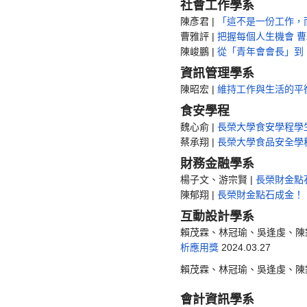
社會工作學系
陳彥君 |
「這不是一份工作，而
曹雅評 |
把握每個人生機會 
陳峻鵬 |
從「青年會會長」到
資訊管理學系
陳昭宏 |
維持工作與生活的平衡
食安學程
魏心俞 |
長榮大學食安學程學
蔡承翔 |
長榮大學食品安全學
財務金融學系
楊子文、游宗賢 |
長榮財金點
陳郁翔 |
長榮財金點石成金！ 
互動設計學系
賴茂霖、林冠瑜、吳逢虔、陳鉅
析應用獎
2024.03.27
賴茂霖、林冠瑜、吳逢虔、陳鉅
會計資訊學系