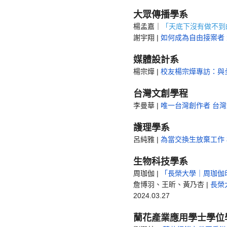
大眾傳播學系
楊孟嘉｜
「天底下沒有做不到
謝宇翔 |
如何成為自由接案者
媒體設計系
楊宗燁 |
校友楊宗燁專訪：與
台灣文創學程
李曼華 |
唯一台灣創作者 台
護理學系
呂純雅 |
為當交換生放棄工作
生物科技學系
周珈伽 |
「長榮大學｜周珈伽
詹博羽、王昕、黃乃杏 |
長榮
2024.03.27
蘭花產業應用學士學位