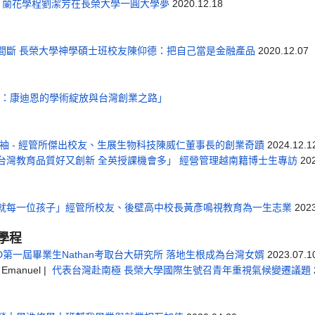
 蘭花學程劉潔芳在長榮大學一圓大學夢
2020.12.18
間斷 長榮大學神學碩士班校友陳仰德：把自己當是金融產品
2020.12.07
航：康迪恩的學術綻放與台灣創業之路」
袖 - 經管所傑出校友、生展生物科技陳威仁董事長的創業奇蹟
2024.12.1
台灣教育品質好又創新 全英授課機會多」 經營管理越南籍博士生專訪
202
就每一位孩子」經管所校友、後壁高中校長黃彥鳴視教育為一生志業
2023
學程
SD第一屆畢業生Nathan考取台大研究所 落地生根成為台灣女婿
2023.07.1
 Emanuel |
代表台灣赴南極 長榮大學國際生號召青年重視氣候變遷議題