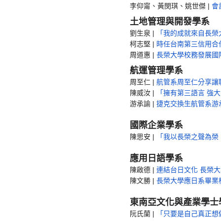
李仰甯、黃閔琪、姚世傑 |
會
土地管理與開發學系
劉生泉 |
「我的成就來自長榮
柯志堅 |
時任台南第三信用合
周道惠 |
長榮大學校務發展國
航運管理學系
周至仁 |
航管系周至仁分享讓職
陳威汝 |
「擁有第三語言 強
游承諭 |
捷克交換生航管系游
國際企業學系
陳思安 |
「我以長榮之聲為榮
應用日語學系
陳啟德 |
連結台日文化 長榮
陳文勝 |
長榮大學應日系畢業校友
東南亞文化與產業學士
阮氏蘭 |
「只要是自己真正想