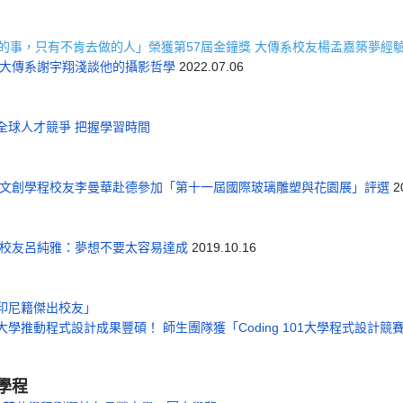
的事，只有不肯去做的人」榮獲第57屆金鐘獎 大傳系校友楊孟嘉築夢經
 大傳系謝宇翔淺談他的攝影哲學
2022.07.06
全球人才競爭 把握學習時間
灣文創學程校友李曼華赴德參加「第十一屆國際玻璃雕塑與花園展」評選
20
 校友呂純雅：夢想不要太容易達成
2019.10.16
印尼籍傑出校友」
大學推動程式設計成果豐碩！ 師生團隊獲「Coding 101大學程式設計
學程