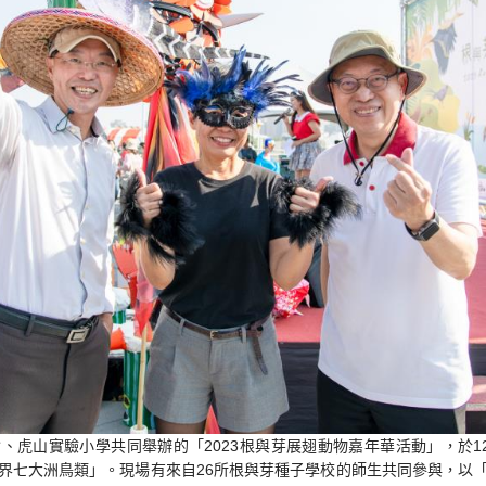
、虎山實驗小學共同舉辦的「2023根與芽展翅動物嘉年華活動」，於1
界七大洲鳥類」。現場有來自26所根與芽種子學校的師生共同參與，以