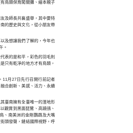
更有鳥類保育闖關攤、繪本親子
朋友及師長共襄盛舉，其中要特
台南的歷史與文化，從小朋友帶
享以及想讓我們了解的，今年也
午。
臉代表的是和平，彩色的羽毛則
但是只有乾淨的地方才有鳥類，
11月27日先行召開行前記者
，融合創新、美感、活力、永續
尤其臺南擁有全臺唯一的溼地形
可以觀賞到黑面琵鷺、高蹺鴴、
鳥、南美洲的金剛鸚鵡及大嘴
童街頭發聲，鏈結國際視野，呼