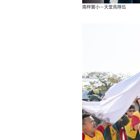
南梓實小－天堂鳥隊伍