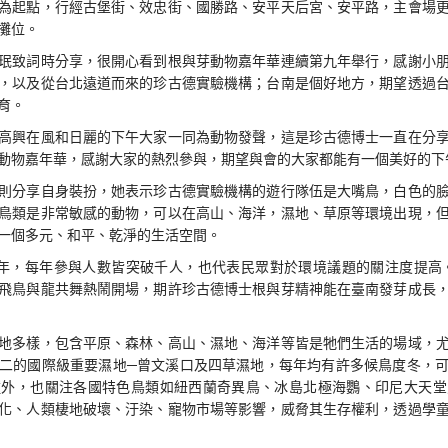
為起點，行經古堡街、效忠街、國勝路、安平天后宮、安平路，主會場
攤位。
珉致詞時分享，很開心看到根與芽動物嘉年華連續第九年舉行，感謝小
，以及從台北遠道而來的珍古德實驗機構；台南是個好地方，期望透過
育。
高興在風和日麗的下午大家一同為動物發聲，這是珍古德博士一直在分
動物嘉年華，感謝大家的熱烈參與，期望與會的大家都能有一個美好的下
則分享自身裝扮，她表示珍古德實驗機構的遊行隊伍是大嘴鳥，白色的
鳥類是非常敏感的動物，可以在高山、海洋，濕地、草原等環境出現，
一個多元、和平、乾淨的生活空間。
年，每年參與人數皆突破千人，也代表民眾對於環境議題的關注度提高。
飛鳥與龍共舞熱鬧開場，期許珍古德博士根與芽精神能在臺南發芽成長
地多樣，包含平原、森林、高山、濕地、海洋等皆是牠們生活的場域，
二的國際級重要濕地─曾文溪口及四草濕地，每年均有許多候鳥度冬，
種外，也關注各國特色鳥類如紐西蘭奇異鳥、冰島北極海鸚、印尼大天堂
化、人類棲地破壞、汙染、寵物市場等影響，威脅其生存權利，透過學