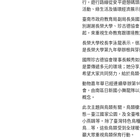
行，遊行路線從安平遊憩碼頭
活動、綠生活及循環經濟展示
臺南市政府教育局副局長吳國
別謝謝長榮大學、珍古德協會
起，來重視生命教育跟環境教
長榮大學校長李泳龍表示，很
是長榮大學第九年舉辦根與芽
國際珍古德協會理事長賴秀如
是要傳遞多元的環境；她分享
希望大家共同努力，給於鳥類
動物嘉年華已經連續舉辦第9
會，由南區日新國小舞龍隊以
概念。
此次主題與鳥類有關，鳥類棲
態－臺江國家公園，及全臺唯
小燕鷗等。除了臺灣特色鳥
鳥…等，這些鳥類受到全球暖
籲大眾重視鳥類保育行動。