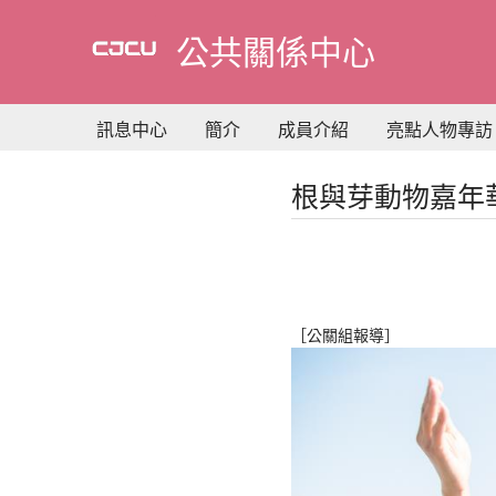
到
主
公共關係中心
要
內
容
訊息中心
簡介
成員介紹
亮點人物專訪
根與芽動物嘉年
［公關組報導］