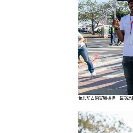
台北珍古德實驗機構－巨嘴鳥