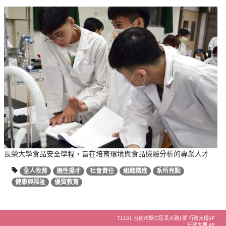
長榮大學食品安全學程，旨在培育環境與食品檢驗分析的專業人才
全人牧育
適性揚才
社會責任
組織精進
系所亮點
健康與福祉
優質教育
71101 台南市歸仁區長大路1號 行政大樓4F
行政大樓 4F