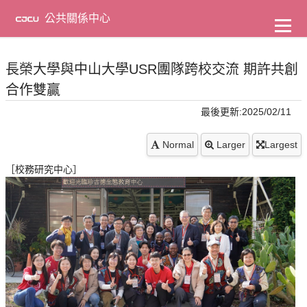
到
主
公共關係中心
要
內
容
長榮大學與中山大學USR團隊跨校交流 期許共創
合作雙贏
最後更新:2025/02/11
Normal
Larger
Largest
［校務研究中心］