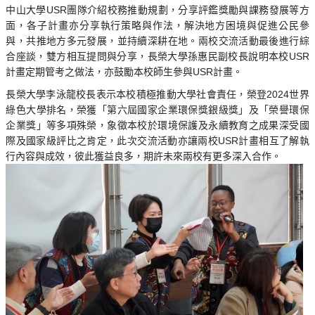
中山大學USR團隊介紹校務推動規劃，分享評鑑獎勵與課務發展等方
面，各子計畫亦分享執行策略與作法，解決地方困境與促進公民參
與，共推地方多元發展，並持續深耕在地。兩校交流活動最後進行綜
合座談，雙方相互提問與分享，長榮大學孫惠民副校長說明本校USR
計畫定期管考之做法，亦鼓勵本校師生參與USR計畫。
長榮大學李泳龍校長表示本校積極推動大學社會責任，榮登2024世界
綠色大學排名，榮獲「第六屆國家企業環保獎銀級獎」及「榮譽環保
企業獎」等多項殊榮，象徵本校於環境保護及永續教育之成果深受國
際及國家級評比之肯定，此次交流活動亦讓兩校USR計畫相互了解執
行內容與成效，彼此獲益良多，期許未來兩校有更多深入合作。