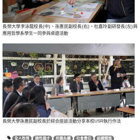
長榮大學李泳龍校長(中)、孫惠民副校長(右)、杜嘉玲副研發長(左)與
應用哲學系學生一同參與桌遊活動
長榮大學孫惠民副校長於綜合座談活動分享本校USR執行作法
全人牧育
適性揚才
校園永續
社會責任
組織精進