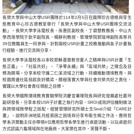
長榮大學與中山大學USR團隊於114年2月5日在國際珍古德根與芽生
態教育中心珍古德教室舉行「長榮大學與中山大學USR團隊交流活
動」，長榮大學李泳龍校長、孫惠民副校長、丁碧慧教務長、中山大
學西灣學院于欽平副院長、楊靜利教授、管理學院郭瑞坤副院長等共
39位教職員生一同參與，針對兩校USR計畫之校務推動與各子計畫執
行經驗，進行交流與分享。
長榮大學李泳龍校長以本校耶穌基督救世愛人之精神與USR計畫「生
態正義」、「社區共好」、「淨零永續」與「區域共榮」之理念及目
標為開場，分享本校守護二仁溪流域之行動，持續推動環境教育，與
校園周邊社區搭起良好橋梁，積極落實大學與社會共榮共好之責任，
實踐以大學社會責任領航之目標。
長榮大學國際環境教育實驗學院洪慶宜署理院長與研究發展處杜嘉玲
副研發長，分享本校USR子計畫之執行內容、SROI成效評估機制做法
與跨領域微學程之搭配。經營管理研究所碩士生Sindi介紹「CARE計
畫」，說明非洲地區月經貧困之困境與分享布衛生棉之作法，應用哲
學系洪菁勵主任亦帶領4位應用哲學系學生進行桌遊活動，以玩桌遊的
方式認識六龜場域與在地廠商，大家樂在其中，笑聲不斷。