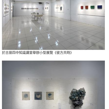
於古晉四中知識講堂舉辦小型展覽《彼方共時》