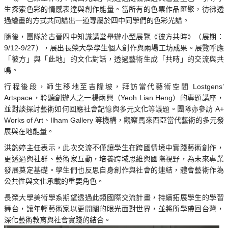
生探索色彩的情感表達與創作能量。當所有的色票作品匯聚，彷彿透
過繪畫的方式共同譜出一道專屬於四中同學們的色彩光譜。
隨後，團隊於古晉四中知識講堂舉辦小型展覽《彼方共時》（展期：
9/12-9/27），展出長榮大學學生個人創作與兩場工坊成果。展覽呼應
「彼方」與「此地」的文化對話，透過藝術生成「共時」的交流與共
鳴。
行程後段，師生移地至吉隆坡，拜訪當代藝術空間 Lostgens’
Artspace，聆聽創辦人之一楊兩興（Yeoh Lian Heng）的專題講座，
並對談探討藝術如何回應社會記憶與多元文化等議題。團隊亦參訪 A+
Works of Art、Ilham Gallery 等機構，觀察馬來西亞當代藝術的多元發
展與在地能量。
洪韵婷主任表示，此次交流不僅讓學生在跨國情境中實踐藝術創作，
更透過與社群、藝術家互動，培養跨域思維與國際視野，為未來專業
發展奠定基礎。學生們也反思自身創作與社會的連結，體會藝術作為
公共性與文化承載的重要角色。
長榮大學美術學系期望透過此類國際交流計畫，持續拓展學生的學習
舞台，讓年輕藝術家以更開闊的眼光面對世界，並將所學帶回台灣，
深化藝術教育與社會實踐的結合。