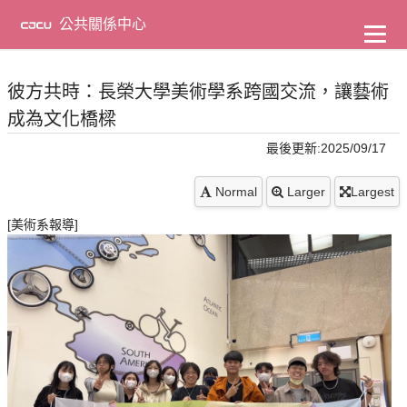
到
主
公共關係中心
要
內
容
彼方共時：長榮大學美術學系跨國交流，讓藝術
成為文化橋樑
最後更新:2025/09/17
Normal
Larger
Largest
[美術系報導]