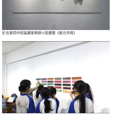
於古晉四中知識講堂舉辦小型展覽《彼方共時》