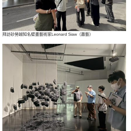
拜訪砂勞越知名壁畫藝術家Leonard Siaw（蕭藝）