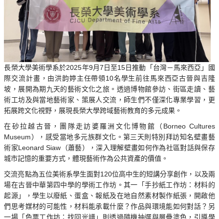
長榮大學美術學系於2025年9月7日至15日推動「台灣－馬來西亞」國
際交流計畫，由洪韵婷主任帶領10名學生前往馬來西亞古晉與吉隆
坡，展開為期九天的藝術文化之旅。透過博物館參訪、街區走讀、藝
術工坊及與當地藝術家、策展人交流，師生們不僅深化專業學習，更
拓展跨文化視野，展現長榮大學跨域藝術教育的多元成果。
在砂拉越古晉，團隊走訪婆羅洲文化博物館（Borneo Cultures
Museum），感受當地多元族群文化。第三天則特別拜訪知名壁畫藝
術家Leonard Siaw（蕭藝），深入理解壁畫如何作為社區對話與保存
城市記憶的重要方式，體現藝術作為公共資產的價值。
交流亮點為五位美術系學生面對120位高中生的短講分享創作，以及兩
場在古晉中華第四中學的學術工作坊。其一「手抄紙工作坊：材料的
起源」，學生以廢紙、蛋盒、報紙及在地自然素材製作紙張，開啟他
們思考媒材的可能性，材料能承載什麼？作品與環境能如何對話？另
一場「色票工作坊：找回光譜」則透過隨機抽選與層疊塗色，引導學