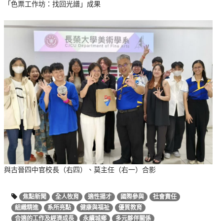
「色票工作坊：找回光譜」成果
與古晉四中官校長（右四）、莫主任（右一）合影
焦點新聞
全人牧育
適性揚才
國際參與
社會責任
組織精進
系所亮點
健康與福祉
優質教育
合適的工作及經濟成長
永續城鄉
多元夥伴關係