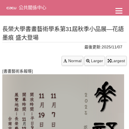
到
主
公共關係中心
要
內
容
長榮大學書畫藝術學系第31屆秋季小品展—花語
墨痕 盛大登場
最後更新:2025/11/07
Normal
Larger
Largest
[書畫藝術系報導]