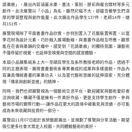
語墨痕」，展出內容涵蓋水墨、書法、篆刻、膠彩與複合媒材等多元
創作。此次展覽以「小品」為名，雖然尺幅不大，卻蘊含著學生們深
厚的學習歷程與創作能量。此次展出作品
學生137件，老師14件，總
共151件。
展覽現場除了平面書畫作品欣賞，亦特別置入了花藝裝置佈置，以當
季花材為設計元素，巧妙融入展場動線，與書畫作品相互呼應。觀眾
能在花香與墨韻的交織中，感受到「花語墨痕」的獨特氛圍，讓藝術
不僅停留於視覺，也延伸至嗅覺與空間的感官體驗。
本屆小品展集結系上大一至碩班學生及系所教授老師的作品，透過不
同的主題表現，展現書畫藝術系專業養成的成果與多樣面貌。作品內
容兼具傳統書畫的筆墨功夫，以及當代藝術思維的延伸探索，充分體
現「傳承與創新並進」的精神。
同時，我們也把展覽視為一個藝術交流平台，歡迎藏家與藝術愛好者
洽詢收藏。購藏不僅是擁有一件美好作品，更是支持學生創作、參與
藝術市場的實際行動──讓作品在更大的語境中被看見與流通，亦可能
成為未來收藏與投資的一部分。
展覽自11月07日起於長榮藝廊展出，並規劃了導覽與分享活動，期望
吸引更多社會大眾走入校園，共同體驗藝術的美好。