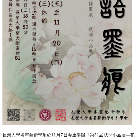
長榮大學書畫藝術學系於11月7日隆重舉辦「第31屆秋季小品展—花