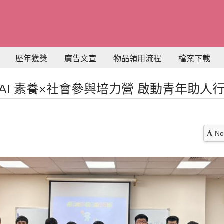
歷年獲獎
廣告文宣
物品領用流程
檔案下載
AI 素養×社會參與培力營 啟動青年助人
No