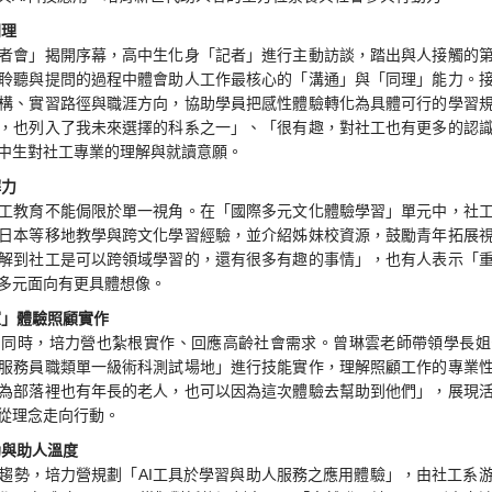
同理
者會」揭開序幕，高中生化身「記者」進行主動訪談，踏出與人接觸的
聆聽與提問的過程中體會助人工作最核心的「溝通」與「同理」能力。
構、實習路徑與職涯方向，協助學員把感性體驗轉化為具體可行的學習
，也列入了我未來選擇的科系之一」、「很有趣，對社工也有更多的認
中生對社工專業的理解與就讀意願。
解力
工教育不能侷限於單一視角。在「國際多元文化體驗學習」單元中，社
日本等移地教學與跨文化學習經驗，並介紹姊妹校資源，鼓勵青年拓展
解到社工是可以跨領域學習的，還有很多有趣的事情」，也有人表示「
多元面向有更具體想像。
室」體驗照顧實作
的同時，培力營也紮根實作、回應高齡社會需求。曾琳雲老師帶領學長姐
服務員職類單一級術科測試場地」進行技能實作，理解照顧工作的專業
為部落裡也有年長的老人，也可以因為這次體驗去幫助到他們」，展現
從理念走向行動。
助與助人溫度
趨勢，培力營規劃「AI工具於學習與助人服務之應用體驗」，由社工系