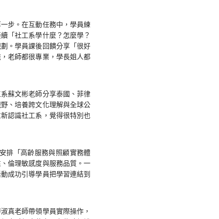
第一步。在互動任務中，學員練
接續「社工系學什麼？怎麼學？
規劃。學員課後回饋分享「很好
識，老師都很專業，學長姐人都
工系蘇文彬老師分享泰國、菲律
視野、培養跨文化理解與全球公
重新認識社工系，覺得很特別也
安排「高齡服務與照顧實務體
性、倫理敏感度與服務品質。一
活動成功引導學員把學習連結到
游淑真老師帶領學員實際操作，