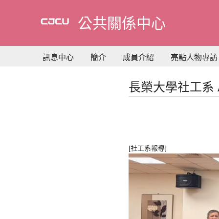
到
主
公共關係中心
要
內
容
訊息中心
簡介
成員介紹
亮點人物專訪
長榮大學社工系 
[社工系報導]