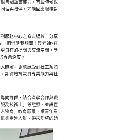
流很考驗語言能力，有些時候說
、同理與陪伴，才能回應服務對
福利服務中心之系友返校，分享
後「悄悄話我想問｜與老師×在
員更自在的提問與交流空間。學
的專業深度。
深入瞭解，更能感受到社工系如
求，期待培育兼具專業能力與社
業導向課群，結合產學合作與職
業服務技術士」等證照，並設置
全人牧育」教育願景，讓青年看
為能夠走進人群、帶來盼望的助