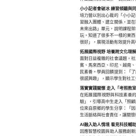
小小記者會破冰 練習傾聽與
培力營以別出心裁的「小小記
習融入團體、建立關係，並在
未來出路」單元，說明課程架
玩，知道了很多不一樣的東西
很好」，展現活動有效提升高
拓展國際視野 培養跨文化理
面對日益複雜的社會議題，社
賓、馬來西亞、印尼、越南、
民素養。學員回饋提到：「了
很感興趣」，顯示學生對社工
落實實踐關懷 走入「考照教
在拓展國際視野與科技素養
驗」，引導高中生走入「照顧
位來自原鄉的學生分享：「因
生活脈絡與社會責任，讓關懷
AI融入助人情境 看見科技輔
因應智慧校園與助人服務創新