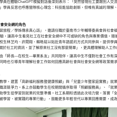
學員在體驗ChatGPT模擬對話後深刻表示：「突然發現社工要跟別人交
」學員反思也呼應營隊核心理念：科技能協助創新，但唯有真誠的理解
社會安全網的角色
習旅程／學姊傳承真心話」，邀請任職於臺南市少年輔導委員會與社會
驗，讓高中生看見社工在社會安全網中不可或缺的角色與專業價值。隨
校生林芝均、許閎翔、賴皓鉦以貼近青年語感的方式共同參與，提供學
關於社工的資訊，並了解原來社工沒有那麼簡單」，更具體理解助人工作
由「師長—在校生—畢業系友」共同陪伴，讓高中生不僅對社會工作有
同時也引導青年理解社會工作如何回應高齡社會與社會安全網等政策需
力
教學，建置「高齡福利服務暨健康照顧」與「兒童少年暨家庭實務」就
職涯競爭力。系上亦鼓勵學生在校期間循序取得「照顧服務員」、「就
助學生從學習到就業的完整準備。社工系期盼透過此次培力營，落實「
被學習、被實踐的專業行動」，鼓勵更多年輕世代以專業回應需要，成