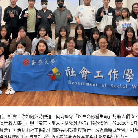
代，社會工作如何與時俱進，同時堅守「以生命影響生命」的助人價值
世救人精神」與「敬天、愛人、惜物與力行」核心價值，於2026年1月26
驗營」。活動由社工系師生團隊共同策劃與執行，透過體驗式學習，引
與AI科技應用，培育新世代助人者的全方位素養與社會參與行動力。