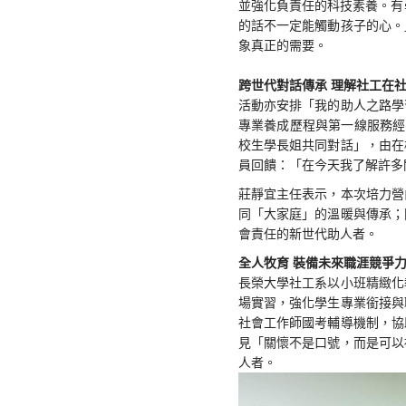
並強化負責任的科技素養。有
的話不一定能觸動孩子的心。
象真正的需要。
跨世代對話傳承 理解社工在
活動亦安排「我的助人之路學
專業養成歷程與第一線服務經
校生學長姐共同對話」，由在
員回饋：「在今天我了解許多
莊靜宜主任表示，本次培力營
同「大家庭」的溫暖與傳承；
會責任的新世代助人者。
全人牧育 裝備未來職涯競爭
長榮大學社工系以小班精緻化
場實習，強化學生專業銜接與
社會工作師國考輔導機制，協
見「關懷不是口號，而是可以
人者。