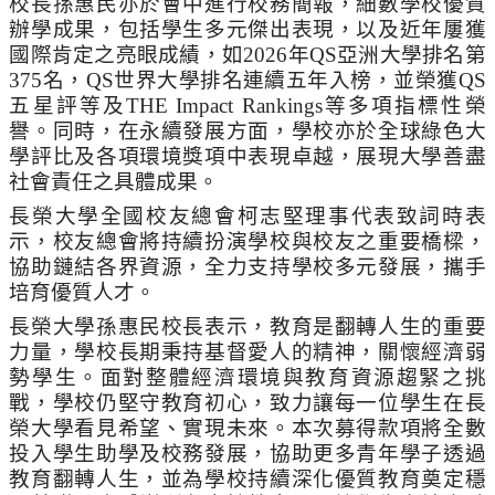
校長孫惠民亦於會中進行校務簡報，細數學校優質
辦學成果，包括學生多元傑出表現，以及近年屢獲
國際肯定之亮眼成績，如
2026
年
QS
亞洲大學排名第
375
名，
QS
世界大學排名連續五年入榜，並榮獲
QS
五星評等及
THE Impact Rankings
等多項指標性榮
譽。同時，在永續發展方面，學校亦於全球綠色大
學評比及各項環境獎項中表現卓越，展現大學善盡
社會責任之具體成果。
長榮大學全國校友總會柯志堅理事代表致詞時表
示，校友總會將持續扮演學校與校友之重要橋樑，
協助鏈結各界資源，全力支持學校多元發展，攜手
培育優質人才。
長榮大學孫惠民校長表示，教育是翻轉人生的重要
力量，學校長期秉持基督愛人的精神，關懷經濟弱
勢學生。面對整體經濟環境與教育資源趨緊之挑
戰，學校仍堅守教育初心，致力讓每一位學生在長
榮大學看見希望、實現未來。本次募得款項將全數
投入學生助學及校務發展，協助更多青年學子透過
教育翻轉人生，並為學校持續深化優質教育奠定穩