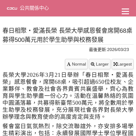
到
主
公共關係中心
要
內
容
春日相聚・愛滿長榮 長榮大學感恩餐會席開68桌
募得500萬元用於學生助學與校務發展
最後更新:2026/03/23
Normal
Larger
Largest
長榮大學
2026
年
3
月
21
日舉辦「春日相聚・愛滿長
榮」感恩餐會，席開
68
桌，吸引超過
650
位校友、企
業夥伴、教會及社會各界貴賓共襄盛舉，齊心為教
育與學生助學盡一份心力。活動在溫馨熱絡的氛圍
中圓滿落幕，共募得新臺幣
500
萬元，將全數用於學
生助學及校務發展，充分展現社會各界對長榮大學
辦學理念與教育使命的高度肯定與支持。
餐會當日氣氛熱烈，除交流聯誼外，亦安排多場學
生精彩演出，包括：永續發展國際學士學位學程國