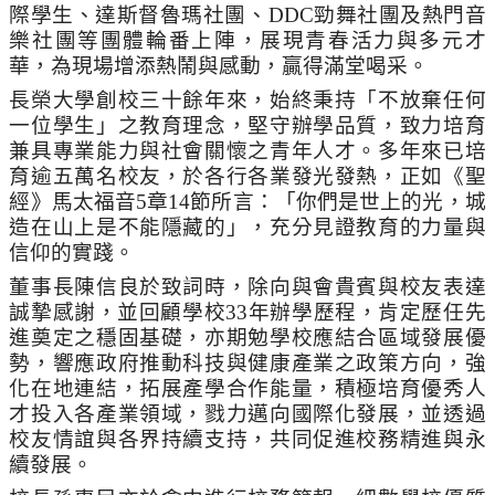
際學生、達斯督魯瑪社團、
DDC
勁舞社團及熱門音
樂社團等團體輪番上陣，展現青春活力與多元才
華，為現場增添熱鬧與感動，贏得滿堂喝采。
長榮大學創校三十餘年來，始終秉持「不放棄任何
一位學生」之教育理念，堅守辦學品質，致力培育
兼具專業能力與社會關懷之青年人才。多年來已培
育逾五萬名校友，於各行各業發光發熱，正如《聖
經》馬太福音
5
章
14
節所言：「你們是世上的光，城
造在山上是不能隱藏的」，充分見證教育的力量與
信仰的實踐。
董事長陳信良於致詞時，除向與會貴賓與校友表達
誠摯感謝，並回顧學校
33
年辦學歷程，肯定歷任先
進奠定之穩固基礎，亦期勉學校應結合區域發展優
勢，響應政府推動科技與健康產業之政策方向，強
化在地連結，拓展產學合作能量，積極培育優秀人
才投入各產業領域，戮力邁向國際化發展，並透過
校友情誼與各界持續支持，共同促進校務精進與永
續發展。