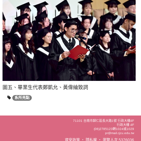
圖五、畢業生代表鄭凱允、黃偉綸致詞
系所亮點
71101 台南市歸仁區長大路1號 行政大樓4F
行政大樓 4F
(06)2785123轉1024或1029
pr@mail.cjcu.edu.tw
資安政策
‧
隱私權
‧
瀏覽人次 5376036