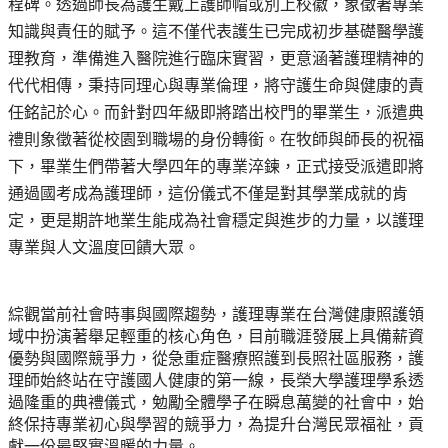
程碑。透過師長為護生戴上護師帽或別上校徽，象徵著專業
知識與責任的賦予。這不僅代表護生已完成初步基礎醫學護
理教育，準備進入醫院進行臨床實習，更意涵著護理精神的
代代相傳，秉持同理心與專業倫理，將守護生命與健康的責
任銘記於心。而針對四年級即將踏出校門的畢業生，派遣典
禮則象徵著從校園到職場的身份轉銜。在牧師與師長的祝福
下，畢業生們帶著大學四年的專業淬鍊，正式接受派遣即將
通過國考成為護理師，這份儀式不僅是對其學業成就的肯
定，更是期許地業生能成為社會穩定與進步的力量，以護理
專業與人文溫度回饋大眾。
綜觀當前社會時事與國際趨勢，護理專業在台灣健康照護領
域中扮演著舉足輕重的核心角色，目前職涯發展上具備薪資
優勢與國際競爭力，從急重症醫療照護到長照社區服務，護
理師始終站在守護國人健康的第一線，長榮大學護理學系透
過隆重的典禮儀式，勉勵全體學子在瞬息萬變的社會中，始
終保持專業初心與學習的競爭力，為提升台灣民眾福祉，貢
獻一份最堅實溫暖的力量。