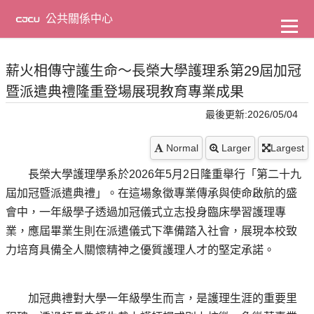
到
主
公共關係中心
要
內
容
薪火相傳守護生命～長榮大學護理系第29屆加冠
暨派遣典禮隆重登場展現教育專業成果
最後更新:2026/05/04
Normal
Larger
Largest
長榮大學護理學系於2026年5月2日隆重舉行「第二十九
屆加冠暨派遣典禮」。在這場象徵專業傳承與使命啟航的盛
會中，一年級學子透過加冠儀式立志投身臨床學習護理專
業，應屆畢業生則在派遣儀式下準備踏入社會，展現本校致
力培育具備全人關懷精神之優質護理人才的堅定承諾。
加冠典禮對大學一年級學生而言，是護理生涯的重要里