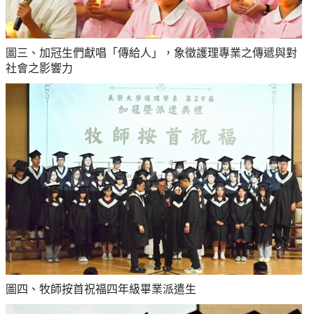
圖三、加冠生們獻唱「傳給人」，象徵護理專業之傳遞與對
社會之影響力
圖四、牧師按首祝福四年級畢業派遣生