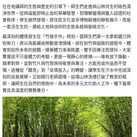
在在地講師的生態與歷史的引導下，師生們走進與山林共生的綠色清
淨世界。從辨識能即時止血的草藥智慧，到理解獵場與獵人認證的社
會秩序，學生赫然發現，原住民文化並非博物館裡的靜態展示，而是
一套活生生的、連結土地與信仰的生態系統與脈絡文化。
最深刻的體悟發生在「竹槍手作」時刻。當師生們第一次拿起鋸刀與
砍柴刀，原以為能藉由勞動發洩情緒，卻在剖竹與組裝的過程中，體
會到前所未有的挑戰。隨著體力漸漸耗盡、雙手因專注而發抖，大家
驚覺這不只是體力的考驗，更是一場靜心的修煉——唯有放下躁動、
精準對齊，並對竹片與竹筒保持敬畏與專注，方能完成作品而不受
傷。這種從「聽見」到「全情投入」的轉變，讓學生在汗水中完成深
刻的自我覺察。正如隨行老師感嘆，這場山林洗禮打破了教室的框
架，讓師生在自然的懷抱中，為未來的多元文化助人工作，種下最厚
實且具溫度的實務養分。