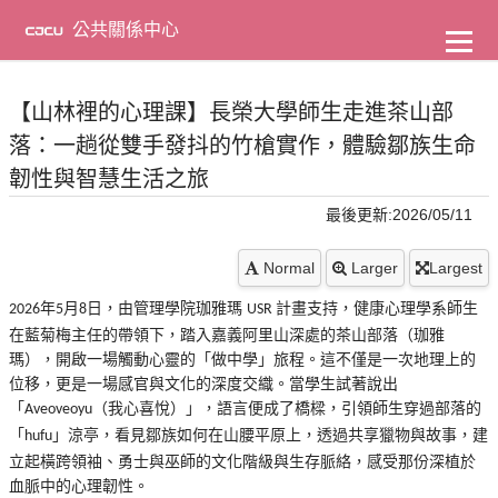
到
主
公共關係中心
要
內
容
【山林裡的心理課】長榮大學師生走進茶山部
落：一趟從雙手發抖的竹槍實作，體驗鄒族生命
韌性與智慧生活之旅
最後更新:2026/05/11
Normal
Larger
Largest
年
月
日，由管理學院珈雅瑪
計畫支持，健康心理學系師生
2026
5
8
USR
在藍菊梅主任的帶領下，踏入嘉義阿里山深處的茶山部落（珈雅
瑪），開啟一場觸動心靈的「做中學」旅程。這不僅是一次地理上的
位移，更是一場感官與文化的深度交織。當學生試著說出
「
（我心喜悅）」，語言便成了橋樑，引領師生穿過部落的
Aveoveoyu
「
」涼亭，看見鄒族如何在山腰平原上，透過共享獵物與故事，建
hufu
立起橫跨領袖、勇士與巫師的文化階級與生存脈絡，感受那份深植於
血脈中的心理韌性。