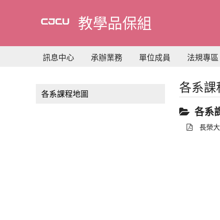
到
主
教學品保組
要
內
容
訊息中心
承辦業務
單位成員
法規專區
各系課
各系課程地圖
各系
長榮大學