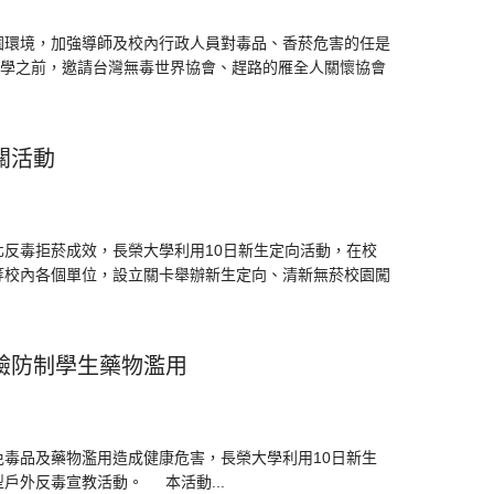
園環境，加強導師及校內行政人員對毒品、香菸危害的任是
開學之前，邀請台灣無毒世界協會、趕路的雁全人關懷協會
關活動
反毒拒菸成效，長榮大學利用10日新生定向活動，在校
等校內各個單位，設立關卡舉辦新生定向、清新無菸校園闖
驗防制學生藥物濫用
毒品及藥物濫用造成健康危害，長榮大學利用10日新生
戶外反毒宣教活動。 本活動...