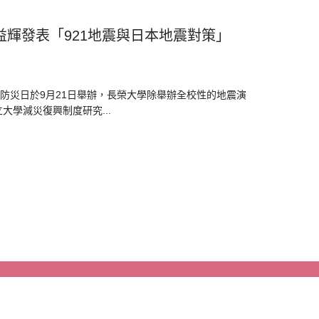
益輝發表「921地震與日本地震對策」
防災日於9月21日舉辦，長榮大學除舉辦全校性的地震演
學減災復興制度研究...
資安政策
‧
隱私權
‧
瀏覽人次 920502
http://cjcu.tw/d/sme
後台管理