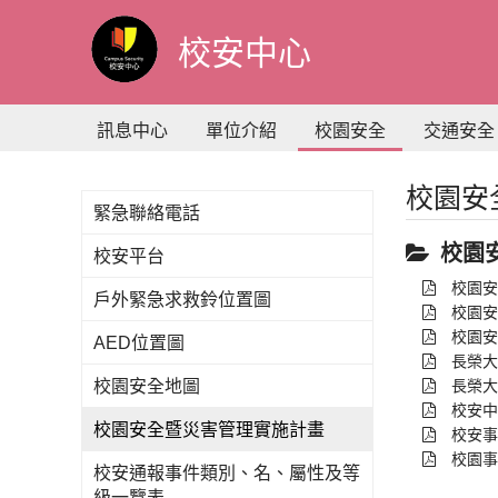
到
主
校安中心
要
內
容
訊息中心
單位介紹
校園安全
交通安全
校園安
緊急聯絡電話
校園
校安平台
校園安
戶外緊急求救鈴位置圖
校園安
校園安
AED位置圖
長榮大
校園安全地圖
長榮大
校安中
校園安全暨災害管理實施計畫
校安事
校園事
校安通報事件類別、名、屬性及等
級一覽表