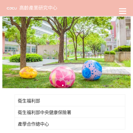
至
主
高齡產業研究中心
要
內
容
1
2
3
4
衛生福利部
衛生福利部中央健康保險署
產學合作總中心