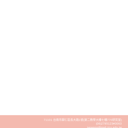
71101 台南市歸仁區長大路1號(第二教學大樓七樓770研究室)
(06)2785123#3063
jyewang@mail.cjcu.edu.tw