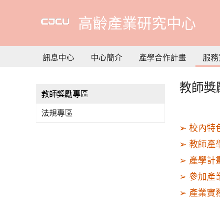
到
主
高齡產業研究中心
要
內
容
訊息中心
中心簡介
產學合作計畫
服務
教師獎
教師獎勵專區
法規專區
➢
校內特
➢
教師產
➢
產學計
➢
參加產
➢
產業實