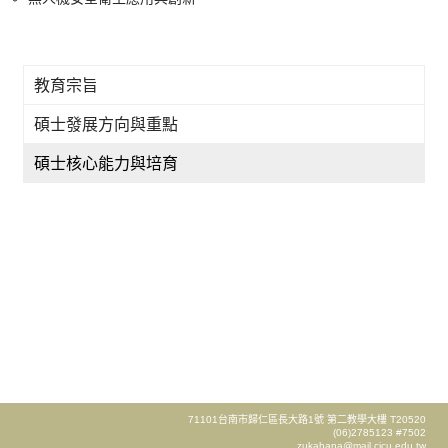
教育宗旨
碩士發展方向與重點
碩士核心能力與培育
71101台南市歸仁區長大路1號 第二教學大樓 T20520
(06)2785123 #7502
zukahana@mail.cjcu.edu.tw