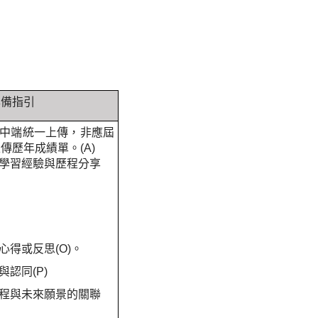
準備指引
高中端統一上傳，非應屆
傳歷年成績單。(A)
與學習經驗與歷程分享
心得或反思(O)。
與認同(P)
學程與未來願景的關聯