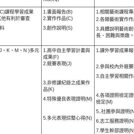
、C)課程學習成果
1.書面報告(B)
1.相關藝術課程專
)其他有利於審查
2.實作作品(C)
2.各類藝術實作作品
料
3.創作說明(S)
3.具體說明藝術
長、困難與樂趣。(
、J、K、M、N )多元
1.高中自主學習計畫與
1.課外學習成果報告
成果(F)
2.競賽表現(J)
2.參與校內外競賽獲
3.自主學習相關作
3.非修課紀錄之成果作
品(K)
4.各項證照檢定
4.特殊優良表現證明(M)
檢定(M)
5..社團參與證明(N
5.多元表現綜整心得(N)
6.志工服務證明(N
7.學生幹部證明(N