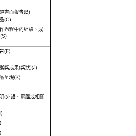
題書面報告(B)
(C)
創作過程中的經驗、成
S)
(F)
獎成果(獎狀)(J)
品呈現(K)
證明(外語、電腦或相關
)
)
)