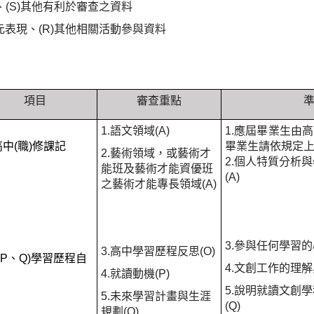
(S)其他有利於審查之資料
多元表現、(R)其他相關活動參與資料
項目
審查重點
1.語文領域(A)
1.應屆畢業生由
)高中(職)修課記
畢業生請依規定上
2.藝術領域，或藝術才
2.個人特質分析
能班及藝術才能資優班
(A)
之藝術才能專長領域(A)
3.參與任何學習的
3.高中學習歷程反思(O)
、P、Q)學習歷程自
4.文創工作的理解
4.就讀動機(P)
5.說明就讀文創
5.未來學習計畫與生涯
(Q)
規劃(Q)