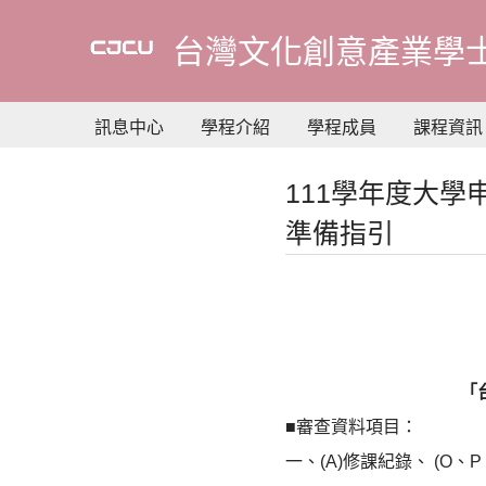
到
主
台灣文化創意產業學
要
內
容
訊息中心
學程介紹
學程成員
課程資訊
111學年度大
準備指引
「
■審查資料項目：
一、(A)修課紀錄、 (O、