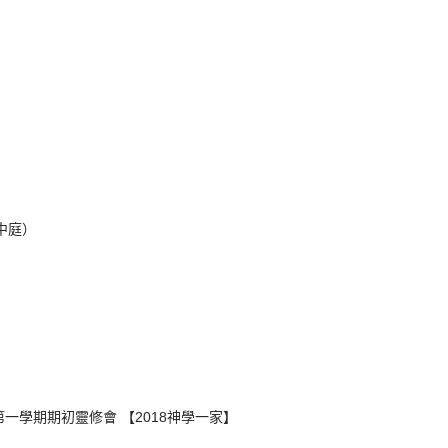
宿中庭）
度第一學期期初靈修會 【2018神學一家】