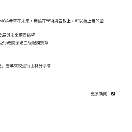
U及MOA希望在未來，無論在學術與宣教上，可以為上帝的國
務發展與未來願景挑望
演講並接受行政院頒贈三級服務獎章
物」雪羊來校進行山林分享會
更多新聞