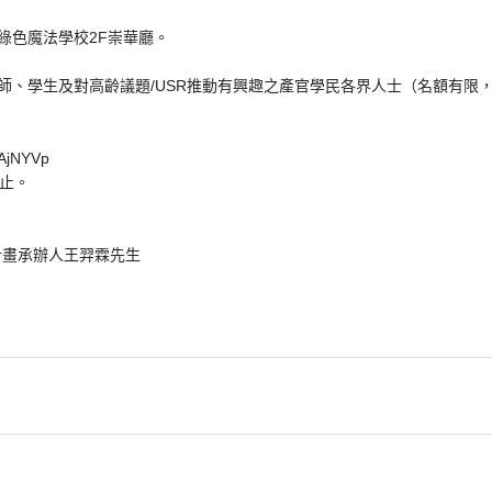
綠色魔法學校2F崇華廳。
師、學生及對高齡議題/USR推動有興趣之產官學民各界人士（名額有限
/AjNYVp
五)止。
6計畫承辦人王羿霖先生