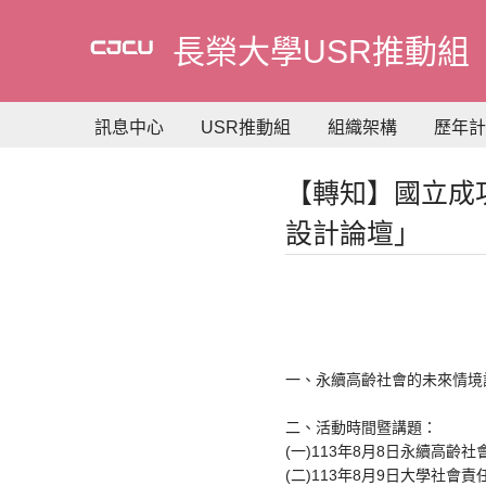
到
主
長榮大學USR推動組
要
內
容
訊息中心
USR推動組
組織架構
歷年計
【轉知】國立成功
設計論壇」
一、永續高齡社會的未來情境設計等主
二、活動時間暨講題：
(一)113年8月8日永續高齡
(二)113年8月9日大學社