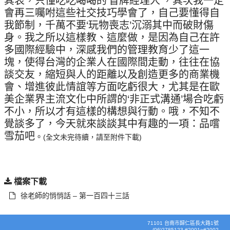
其表，只懂吃吃喝喝的‘冒牌經理人’，其次我一定
會再三囑咐這些社交技巧學會了，自己要懂得自
我節制，千萬不要‘玩物喪志’沉溺其中而破財傷
身。我之所以這樣教、這麼做，是因為自己在許
多國際經驗中，深感我們的管理教育少了這一
塊，使得台灣的企業人在國際間走動，往往在協
談交友，縮短與人的距離以及創造更多的商業機
會、增進彼此情誼等方面吃虧很大，尤其是在歐
美企業界主流文化中所謂的‘非正式溝通’場合吃虧
不小，所以才有這樣的構想與行動。哦，不知不
覺談多了，今天就來談談其中有趣的一項：品嚐
雪茄吧
。
(全文未完待續，請至附件下載)
檔案下載
徐老師的悄悄話 – 第一百四十三話
71101 台南市歸仁區長大路1號
(06)2785123 #2001~#2002