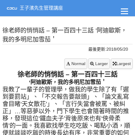
到
主
王子濱先生管理講座
要
內
容
徐老師的悄悄話 – 第一百四十三話 ‘阿迪歐斯，
我的多明尼加雪茄＇
最後更新:2018/05/20
Normal
Larger
Largest
徐老師的悄悄話 – 第一百四十三話
‘阿迪歐斯，我的多明尼加雪茄＇
我教了一輩子的管理學，做我的學生除了有「遲
到要罰站」、「不交報告要敲頭」、「論文亂寫
會目睹‘天女散花’」、「言行失當會被罵、被糾
正」…等惡夢以外，門下學生也會隨著時間的推
移，發現這位‘鐵血夫子’背後原來也有‘俠骨柔
情’的一面。我喜歡找學生吃吃飯、喝點小酒，順
便就談談吃飯的時後長幼有序，非常重要的如何