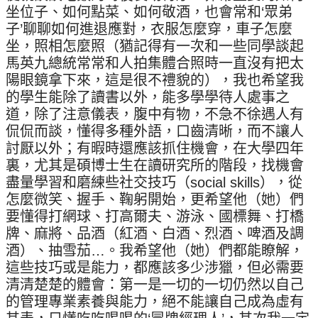
坐位子、如何點菜、如何敬酒，也會常和‘眾弟
子’聊聊如何進退應對，衣服怎麼穿，車子怎麼
坐，照相怎麼照（猶記得有一次和一些同學談起
馬英九總統常常和人拍集體合照時一直沒有把太
陽眼鏡拿下來，這是很不禮貌的），我也希望我
的學生能除了讀書以外，能多學學待人處事之
道，除了注意儀表，腹中有物，不急不徐遇人有
侃侃而談，懂得多種外語，口齒清晰，而不讓人
討厭以外；有暇時還應該抓住機會，在大學四年
裏，尤其是碩博士生在讀研究所的階段，找機會
盡量學習和磨練些社交技巧（social skills），從
怎麼微笑、握手、鞠躬開始，更希望他（她）們
要懂得打網球、打高爾夫、游泳、國標舞、打橋
牌、麻將、品酒（紅酒、白酒、烈酒、啤酒及調
酒）、抽雪茄…。我希望他（她）們都能瞭解，
這些技巧或是能力，都應該多少涉獵，但必需要
清清楚楚的體會：第一是一切的一切仍然以自己
的管理專業素養與能力，絕不能讓自己成為虛有