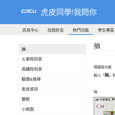
到
主
虎皮同學!我問你
要
內
容
訊息中心
加我好友
熱門功能
學生專區
抽
抽
火車時刻表
隱藏版功能
高鐵時刻表
抽
輸入「
」
翻譯&搜尋
氣侯資訊
抽
聽歌
小遊戲