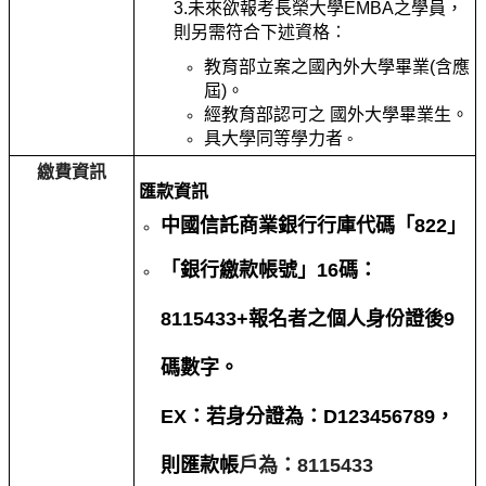
3.
未來欲報考長榮大學
EMBA
之學員，
則另需符合下述資格
：
教育部立案之國內外大學畢業
(
含應
屆
)
。
經教育部認可之
國外大學畢業生。
具大學同等學力者
。
繳費資訊
匯款資訊
中國信託商業銀行行庫代碼「822」
「銀行繳款帳號」16碼：
8115433+報名者之個人身份證後9
碼數字。
EX：若身分證為：D123456789，
則匯款帳
戶為：8115433