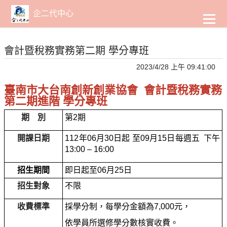
到
主
企二代中心
要
內
容
會計暨稅務實務第二期 學分專班
2023/4/28 上午 09:41:00
臺南市大台南創新創業協會 會計暨稅務實務
第二期進階 學分專班
期 別
第
2
期
開課日期
112
年06
月30
日起
至
09
月15
日每週五
下午
13:00 – 16:00
招生期間
即日起至06
月25
日
招生對象
不限
收費標準
採學分制，
每學分金額為7,000元，
依學員所選修學分數核實收費。