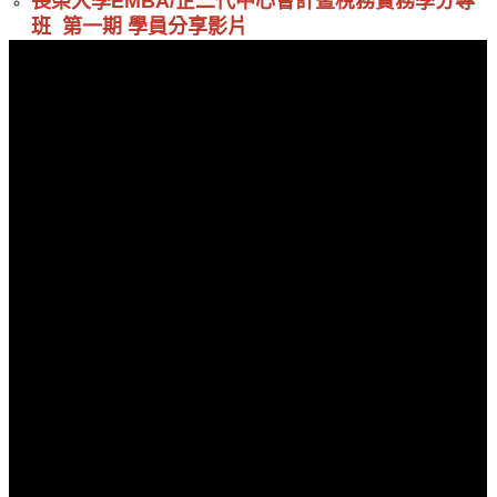
長榮大學EMBA/企二代中心會計暨稅務實務學分專
班 第一期 學員分享影片