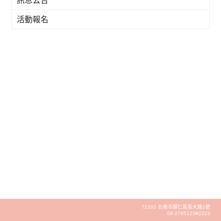
訊息公告
活動報名
71101 台南市歸仁區長大路1號
06-2785123#2223