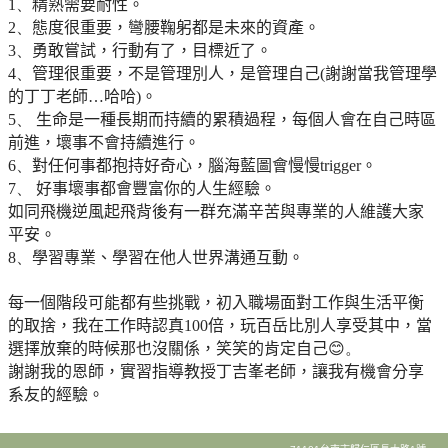
1、
精熟需要耐性。
2、
態度很重要，彎腰鞠躬都是未來的資產。
3、
勇敢嘗試，行動有了，目標近了。
4、
管理很重要，不是管理別人，是管理自己(
謝謝當我管理學
的丁丁老師…哈哈)。
5、
生命是一種長期而持續的累積過程，每個人會在自己時區
前進，壞事不會持續進行。
6、
對任何事都抱持好奇心，腦海藍圖會慢慢trigger。
7、
好事壞事都會豐富你的人生經驗。
如同飛機逆風起飛背後有一群充滿辛苦與專業的人維護大家
平安。
8、
學習專業、學習在他人世界溝通互動。
每一個階段可能都有些挑戰，
初入職場面對工作與生活平衡
的取捨，
我在工作時認真100倍，玩百岳比別人享受其中，
當
選擇放棄的時候那也沒關係，笑笑的肯定自己
😊。
謝謝我的恩師，實習指導教授丁吉峯老師，
讓我有機會分享
系友的經驗。