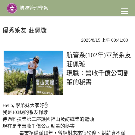
到
主
航運管理學系
要
內
容
優秀系友-莊佩璇
2025/8/15 上午 09:41:00
航管系(102年)畢業系友
莊佩璇
現職：營收千億公司副
董的秘書
Hello,
學弟妹大家好
✋
我是103級的系友佩璇
待過科技業第二座護國神山及紡織業的龍頭
現在是年營收千億公司副董的秘書
畢業準備滿10年，
曾經對未來很徬徨、對薪資不滿