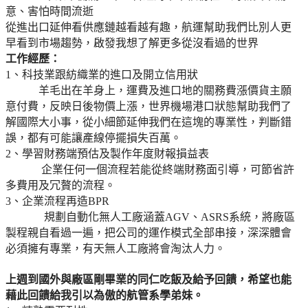
意、害怕時間流逝
從進出口延伸看供應鏈越看越有趣，
航運幫助我們比別人更
早看到市場趨勢，
啟發我想了解更多從沒看過的世界
工作經歷：
1、科技業跟紡織業的進口及開立信用狀
羊毛出在羊身上，
運費及進口地的關務費漲價貨主願
意付費，反映日後物價上漲，
世界機場港口狀態幫助我們了
解國際大小事，
從小細節延伸我們在這塊的專業性，
判斷錯
誤，都有可能讓產線停擺損失百萬。
2、
學習財務端預估及製作年度財報損益表
企業任何一個流程若能從終端財務面引導，
可節省許
多費用及冗贅的流程。
3、企業流程再造BPR
規劃自動化無人工廠涵蓋AGV、ASRS系統，將廠區
製程親自看過一遍，把公司的運作模式全部串接，深深體會
必須擁有專業，有天無人工廠將會淘汰人力。
上週到國外與廠區剛畢業的同仁吃飯及給予回饋，
希望也能
藉此回饋給我引以為傲的航管系學弟妹。