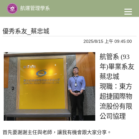
到
主
航運管理學系
要
內
容
優秀系友_蔡忠城
2025/8/15 上午 09:45:00
航管系 (93
年)畢業系友
蔡忠城
現職：東方
超捷國際物
流股份有限
公司協理
首先要謝謝主任與老師，讓我有機會跟大家分享。