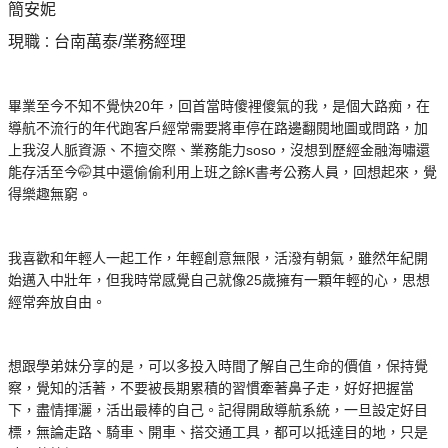
簡安妮
現職
台南萬泰/業務經理
：
畢業至今不知不覺快20年，回首當時傻裡傻氣的我，是個大路痴，在
導航不流行的年代跑客戶經常需要將車停在路邊翻閱地圖或問路，加
上我沒人脈資源、不擅交際、業務能力soso，沒想到歷經金融海嘯還
能存活至今🤭其中還偷偷利用上班之餘K書考公務人員，回想起來，覺
得樂趣無窮。
我喜歡和年輕人一起工作，年輕創意無限，活潑有朝氣，雖然年紀開
始邁入中壯年，但我時常感覺自己就像25歲擁有一顆年輕的心，思想
經常奔放自由。
想跟學弟妹分享的是，可以多投入時間了解自己生命的價值，保持覺
察，覺知的活著，不要被長期累積的習慣牽著鼻子走，好好把握當
下，盡情揮灑，活出最棒的自己。記得開啟導航系統，一旦設定好目
標，無論走路、騎車、開車、搭交通工具，都可以抵達目的地，只是