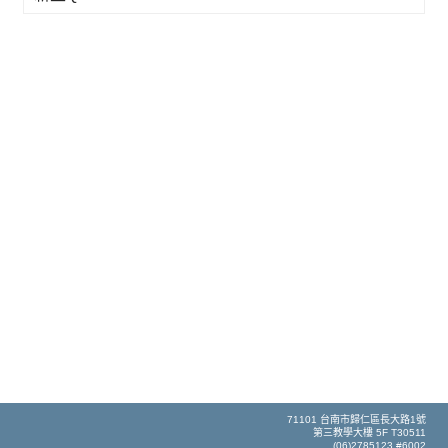
71101 台南市歸仁區長大路1號
第三教學大樓 5F T30511
(06)2785123 #6002