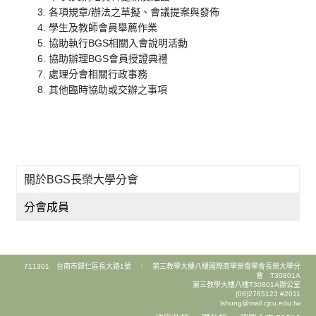
3. 各項規章/辦法之草擬、會議提案與發佈
4. 學生及教師會員舉薦作業
5. 協助執行BGS相關入會說明活動
6. 協助辦理BGS會員授證典禮
7. 處理分會相關行政事務
8. 其他臨時協助或交辦之事項
關於BGS長榮大學分會
分會成員
711301 台南市歸仁區長大路1號 ︱ 第三教學大樓八樓國際商學榮譽學會長榮大學分
會 T30801A
第三教學大樓八樓T30801A辦公室
(06)2785123 #2011
lshung@mail.cjcu.edu.tw