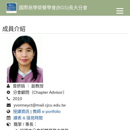
到
主
國際商學榮譽學會(BGS)長大分會
要
內
容
成員介紹
曾妍娟 ︱ 副教授
分會顧問（Chapter Advisor）
2010
yvonneyct@mail.cjcu.edu.tw
授課資訊
|
教師 e-portfolio
課表 & 接見時間
職掌 / 專長：