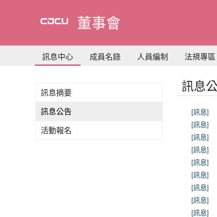
到
主
董事會
要
內
容
訊息中心
成員名錄
人員編制
法規專區
訊息
訊息摘要
訊息公告
[訊息]
[訊息]
活動報名
[訊息]
[訊息]
[訊息]
[訊息]
[訊息]
[訊息]
[訊息]