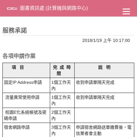
到
主
圖書資訊處 (計算機與網路中心)
要
內
容
服務承諾
2018/1/19 上午 10:17:00
各項申請作業
項 目
完 成 時
說 明
間
固定IP Address申請
1個工作天
收到申請單隔天完成
內
流量異常使用申請
1個工作天
收到申請單隔天完成
內
校園E化系統帳號及密
2個工作天
碼申請
內
宿舍網路申請
3個工作天
申請宿舍網路送單繳費後，電
內
信業者會主動