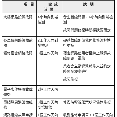
項 目
完 成
說 明
時 間
大樓網路設備故障
4小時內到場
發生斷線問題，4小時內到場檢
檢測
測
故障問題修復時間視狀況而定
各單位網路設備故
2工作天內到
硬體故障則須依照維修流程進
障
場檢測
行更換
報修宿舍網路故障
3個工作天內
宿舍網路使用者至線上登錄故
障問題，電信
業者會主動連繫報修人並約定
時間至寢室進行
故障修復
電子郵件帳號故障
2個工作天內
修復
電腦暨周邊設備維
3個工作天內
修復時程視個案狀況儘速修復
修
到場檢修
網路連線故障申請
1個工作天內
收到維修申請單，1個工作天內