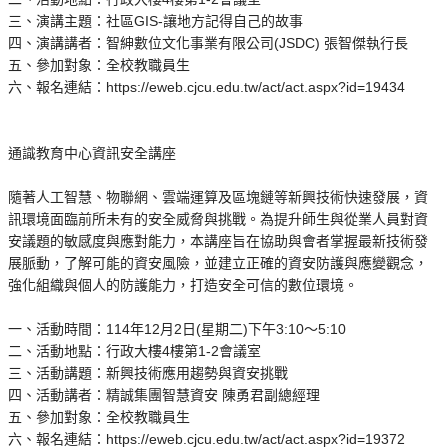
三、演講主題：社區GIS-讓地方記得自己的故事
四、演講講者：智紳數位文化事業有限公司(JSDC) 張智傑執行長
五、參加對象：全校教職員生
六、報名連結：https://eweb.cjcu.edu.tw/act/act.aspx?id=19434
通識教育中心資訊安全講座
隨著人工智慧、物聯網、雲端運算及區塊鏈等新興技術快速發展，資
訊環境面臨前所未有的安全威脅與挑戰。為提升師生與從業人員對資
安議題的敏感度與應對能力，本講座旨在協助與會者掌握最新技術發
展脈動，了解可能的資安風險，並建立正確的資安防護與應變觀念，
強化組織與個人的防護能力，打造安全可信的數位環境。
一、活動時間：114年12月2日(星期二)下午3:10～5:10
二、活動地點：行政大樓4樓第1-2會議室
三、活動講題：新興技術應用趨勢與資安挑戰
四、活動講者：精誠集團智慧資安 陳勇君副總經理
五、參加對象：全校教職員生
六、報名連結：https://eweb.cjcu.edu.tw/act/act.aspx?id=19372