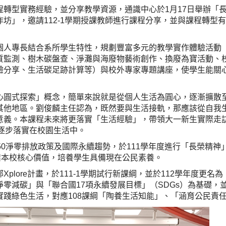
轉型實務經驗，並分享教學資源，通識中心於1月17日舉辦「長榮大
坊」，邀請112-1學期授課教師進行課程分享，並與課程轉型
個人專長結合系所學生特性，規劃豐富多元的教學實作體驗活動
質監測、樹木碳盤查、淨灘與海廢物藝術創作、換廢為寶活動、校
驗分享、生活碳足跡計算等）與校外專家專題講座，使學生能關
心圓式探索」概念，簡單來說就是從個人生活為圓心，逐漸擴散
其他地區。劉俊麟主任認為，既然要與生活接軌，那應該從自我
意義。本課程未來將更落實「生活經驗」，帶領大一新生實際走
逐步落實在校園生活中。
50淨零排放政策及國際永續趨勢，於111學年度進行「長榮精
結本校核心價值，培養學生具備現在公民素養。
plore計畫，於111-1學期試行新課綱，並於112學年度更名
零減碳」與「聯合國17項永續發展目標」（SDGs）為基礎，
實踐綠色生活，對應108課綱「陶養生活知能」、「涵育公民責