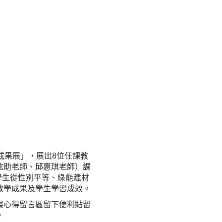
課程成果展」，展出8位任課教
炫助老師、邱惠琪老師）課
學生從性別平等、綠能建材
教學成果及學生學習成效。
展心得留言區留下便利貼留
。