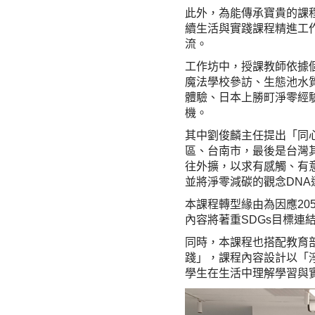
此外，為能傳承寶貴的課程
續生活與實踐課程精進工作
流。
工作坊中，授課教師依據
魔法學校參訪、生態池水
體驗、日本上勝町淨零經
機。
其中劉俊麟主任提出「同
區、台南市，最後是台灣
往外擴，以求有感觸、有
並將淨零減碳的觀念DNA
本課程轉型緣由為因應20
內容將著重SDGs目標連
同時，本課程也搭配教育部X
踐」，課程內容設計以「淨
學生在生活中理解學習與