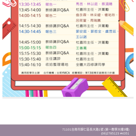
71101台南市歸仁區長大路1號 (第一教學大樓3樓)
(06)2785123 #4351