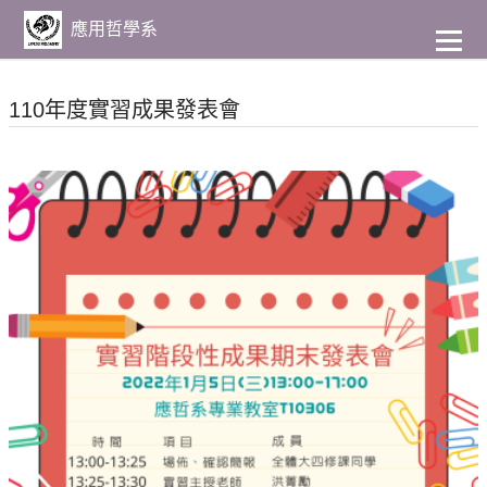
到
主
應用哲學系
要
內
容
110年度實習成果發表會