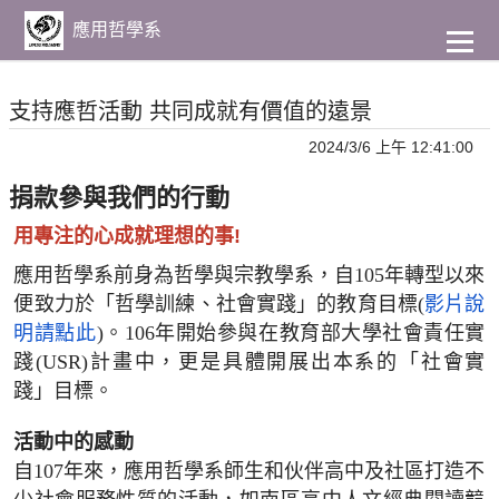
到
主
應用哲學系
要
內
容
支持應哲活動 共同成就有價值的遠景
2024/3/6 上午 12:41:00
捐款參與我們的行動
用專注的心成就理想的事!
應用哲學系前身為哲學與宗教學系，自
105
年轉型以來
便致力於「哲學訓練、社會實踐」的教育目標
(
影片說
明請點此
)
。
106
年開始參與在教育部大學社會責任實
踐
(USR)
計畫中，更是具體開展出本系的「社會實
踐」目標。
活動中的感動
自
107
年來，應用哲學系師生和伙伴高中及社區打造不