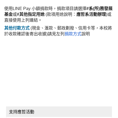
使用LINE Pay 小額捐款時，捐款項目請選擇
#系(所)務發展
基金
或
#其他指定用途
(款項用途說明：
應哲系活動辦理
)或
直接使用上列連結。
其他付款方式
(現金、滙款、郵政劃撥、信用卡等，本校將
於收款確認後寄出收據)
請見左列
捐款方式
說明
支持應哲活動