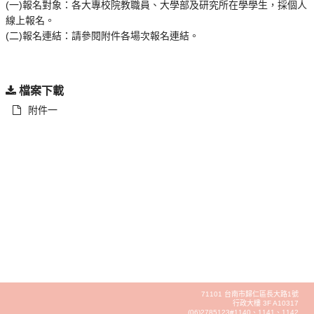
(一)報名對象：各大專校院教職員、大學部及研究所在學學生，採個人
線上報名。
(二)報名連結：請參閱附件各場次報名連結。
檔案下載
附件一
71101 台南市歸仁區長大路1號
行政大樓 3F A10317
(06)2785123#1140、1141、1142