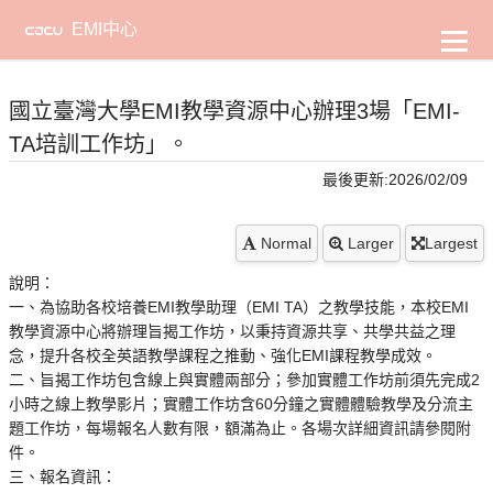
到
主
EMI中心
要
內
容
國立臺灣大學EMI教學資源中心辦理3場「EMI-
TA培訓工作坊」。
最後更新:2026/02/09
Normal
Larger
Largest
說明：
一、為協助各校培養EMI教學助理（EMI TA）之教學技能，本校EMI
教學資源中心將辦理旨揭工作坊，以秉持資源共享、共學共益之理
念，提升各校全英語教學課程之推動、強化EMI課程教學成效。
二、旨揭工作坊包含線上與實體兩部分；參加實體工作坊前須先完成2
小時之線上教學影片；實體工作坊含60分鐘之實體體驗教學及分流主
題工作坊，每場報名人數有限，額滿為止。各場次詳細資訊請參閱附
件。
三、報名資訊：