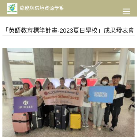
到
主
綠能與環境資源學系
要
內
容
「英語教育標竿計畫-2023夏日學校」成果發表會