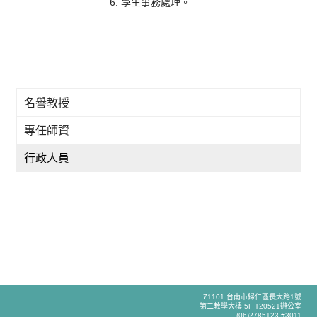
學生事務處理。
名譽教授
專任師資
行政人員
71101 台南市歸仁區長大路1號
第二教學大樓 5F T20521辦公室
(06)2785123 #3011