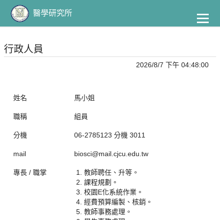
到
主
醫學研究所
要
內
容
行政人員
2026/8/7 下午 04:48:00
姓名
馬小姐
職稱
組員
分機
06-2785123 分機 3011
mail
biosci@mail.cjcu.edu.tw
專長 / 職掌
教師聘任、升等。
課程規劃。
校園E化系統作業。
經費預算編製、核銷。
教師事務處理。