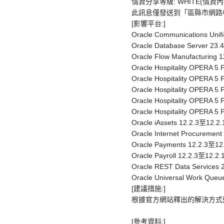
情資分享等級: WHITE(情
此訊息僅發送到「區縣市網路
[影響平台:]
Oracle Communications Uni
Oracle Database Server 23
Oracle Flow Manufacturing
Oracle Hospitality OPERA 5 P
Oracle Hospitality OPERA 5 P
Oracle Hospitality OPERA 5 P
Oracle Hospitality OPERA 5 P
Oracle Hospitality OPERA 5 P
Oracle iAssets 12.2.3至12.
Oracle Internet Procureme
Oracle Payments 12.2.3至1
Oracle Payroll 12.2.3至12.
Oracle REST Data Services
Oracle Universal Work Que
[建議措施:]
根據官方網站釋出的解決方式進行修補: htt
[參考資料:]