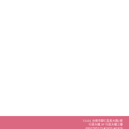
71101 台南市歸仁區長大路1號
行政大樓 3F 行政大樓三樓
(06)2785123 #1920~#1929