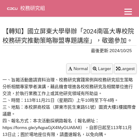
到
主
校務研究組
要
內
容
【轉知】國立屏東大學舉辦「2024南區大專校院
校務研究推動策略聯盟專題講座」，敬邀參加。
最後更新:2024/10/25
Normal
Larger
Largest
一、旨揭活動邀請資料治理、校務研究實踐案例與校務研究招生策略
分析相關專家學者演講，藉此機會增進各校校務研究及相關單位進行
交流，於執行業務工作上或其他研究領域有所助益。
二、時間：113年11月21日（星期四）上午10時至下午4時。
三、地點：本校屏商校區（屏東市民生東路51號）圖資大樓1樓國際會
議廳。
四、報名方式：本次活動採網路報名（ 報名網址：
https://forms.gle/yAqpaGjX4MyGUA8A8），自即日起至113年11月
13日止；囿於場地座位有限，請盡速報名，以免向隅。