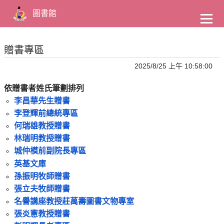
到
主
圖書館
要
內
容
贈書專區
2025/8/25 上午 10:58:00
依贈書者姓氏筆劃排列
李昌華先生贈書
李登輝前總統專區
何瑞雄教授贈書
林瑞明教授贈書
城仲模前副院長專區
英基文庫
孫振明牧師贈書
張立夫牧師贈書
名譽講座教授莊萬壽圖書文物專室
張炎憲教授贈書