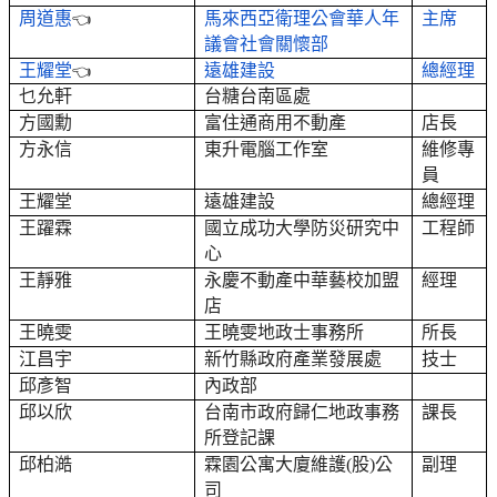
周道惠
馬來西亞衛理公會華人年
主席
👈
議會社會關懷部
王耀堂
遠雄建設
總經理
👈
乜允軒
台糖台南區處
方國勳
富住通商用不動產
店長
方永信
東升電腦工作室
維修專
員
王耀堂
遠雄建設
總經理
王躍霖
國立成功大學防災研究中
工程師
心
王靜雅
永慶不動產
中華藝校加盟
經理
店
王曉雯
王曉雯
地政士事務所
所長
江昌宇
新竹縣政府產業發展處
技士
邱彥智
內政部
邱以欣
台南市政府歸仁地政事務
課長
所登記課
邱柏澔
霖園公寓大廈維護(股)公
副理
司