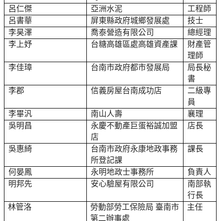
呂仁傑
亞洲水泥
工程師
呂書華
屏東縣政府城鄉發展處
技士
李昊澤
喬泰營造有限公司
總經理
李上妤
台糖高雄區處高雄資產課
財產管
理師
李佳璋
台南市政府都市發展局
局長秘
書
李郡
信義房屋
台南成功店
二級專
員
李畢汎
南山人壽
襄理
吳明昌
永慶不動產巨蛋裕誠加盟
店長
店
吳惠綺
台南市政府永康地政事務
課長
所登記課
何晏鳳
永明地政士事務所
負責人
明邦先
安心驗屋有限公司
南部執
行長
林管洛
勞動部勞工保險局 臺南市
主任
第二辦事處