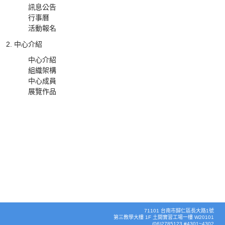
訊息公告
行事曆
活動報名
中心介紹
中心介紹
組織架構
中心成員
展覽作品
71101 台南市歸仁區長大路1號
第三教學大樓 1F 土開實習工場一樓 W20101
(06)2785123 #4301~4302