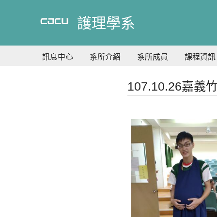
到
主
護理學系
要
內
容
訊息中心
系所介紹
系所成員
課程資訊
107.10.26嘉