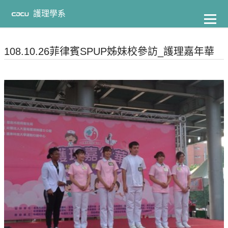
到
主
護理學系
要
內
容
108.10.26菲律賓SPUP姊妹校參訪_護理嘉年華